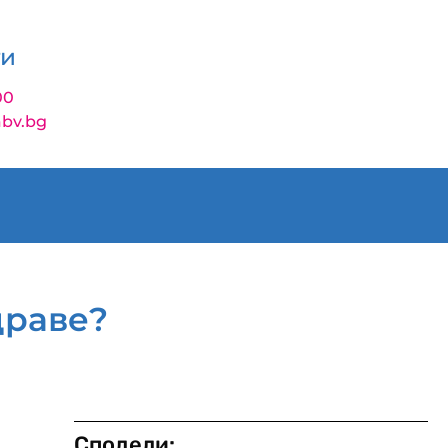
ти
00
bv.bg
драве?
Сподели: