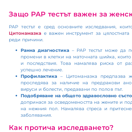
Защо PAP тестът важен за женс
PAP тестът е сред основните изследвания, кои
Цитонамазка
е важен инструмент за цялостната
реди причини.
Ранна диагностика
– PAP тестът може да п
промени в клетки на маточната шийка, които
и последствия. Това намалява риска от р
успешно лечение.
Профилактика
– Цитоманазка предпазва ж
проследява за наличие на предракови ано
вируси и болести, предавани по полов път.
Подобряване на общото здравословно съст
допринася за осведомеността на жените и по
на нежния пол. Намалява стреса и притесн
заболявания.
Как протича изследването?