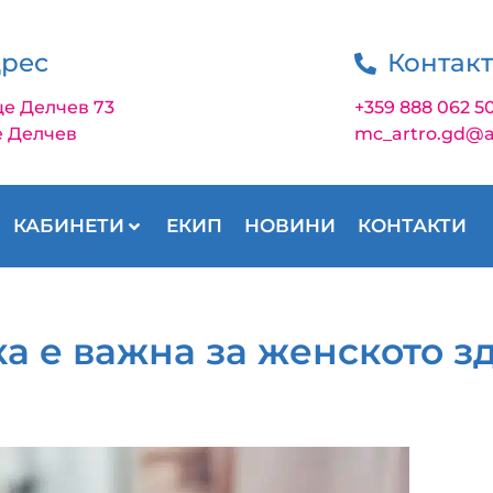
рес
Контак
це Делчев 73
+359 888 062 5
е Делчев
mc_artro.gd@a
КАБИНЕТИ
ЕКИП
НОВИНИ
КОНТАКТИ
а е важна за женското з