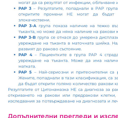
могат да са резултат от инфекции, облъчване
PAP
3
– Резултатите, попаднали в PAP група 
откритите промени НЕ могат да бъдат 
злокачествени.
PAP
3-А
група показа наличие на тежко въ
тъканта, но може да няма наличие на ракови к
PAP
3-
B
група се отнася до умерена дисплаз
увреждане на тъканта в маточната шийка. На
развият до раково състояние.
PAP
4
– Пациентките в група PAP 4 страда
увреждане на тъканта. Може да има налич
матката.
PAP
5
– Най-сериозни и притеснителни са р
Жените, попаднали в тази класификация, са з
да бъдат открити голямо количество ракови кл
Резултатите от Цитонамазка НЕ са диагноза за ра
откриването на ракови или предракови клетки,
изследвания за потвърждаване на диагнозата и ле
Допълнителни прегледи и изсл