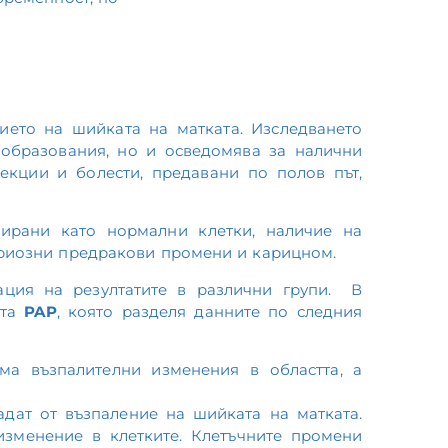
ието на шийката на матката. Изследването
 образования, но и осведомява за налични
екции и болести, предавани по полов път,
тирани като нормални клетки, наличие на
ериозни предракови промени и карицном.
ация на резултатите в различни групи. В
ата
PAP
, която разделя данните по следния
а възпалителни изменения в областта, а
дат от възпаление на шийката на матката.
зменение в клетките. Клетъчните промени