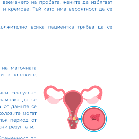
 вземането на пробата, жените да избягват
а и кремове. Тъй като има вероятност да се
дължително всяка пациентка трябва да се
 на маточната
 в клетките,
чки сексуално
намазка да се
а от дамите се
колозите могат
лък период от
ни резултати.
бременност, по