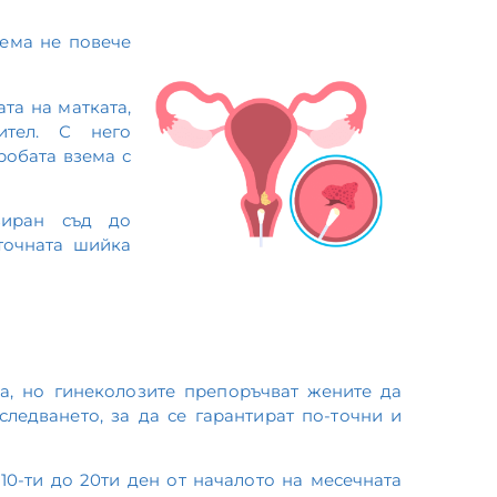
нема не повече
та на матката,
ител. С него
робата взема с
зиран съд до
аточната шийка
а, но гинеколозите препоръчват жените да
ледването, за да се гарантират по-точни и
0-ти до 20ти ден от началото на месечната