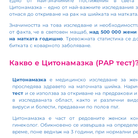
Едно от най-значимите постижения в света 
Цитонамазка – едно от най-важните изследвания з
отнася до откриване на рак на шийката на матката
Значимостта на това изследване и необходимостт
от факта, че в световен мащаб,
над 500 000 жени
на матката годишно
. Тревожната статистика се д
битката с коварното заболяване.
Какво е Цитонамазка (PAP тест)
Цитонамазка
е медицинско изследване за жен
проследява здравето на маточната шийка. Нар
тест
и се използва за откриване на предракови и
в изследваната област, както и различни вид
вируси и болести, предавани по полов път.
Цитонамазка е част от редовните женски ко
гинеколог. Обикновено се извършва на определ
време, поне веднъж на 3 години, при нормални ре