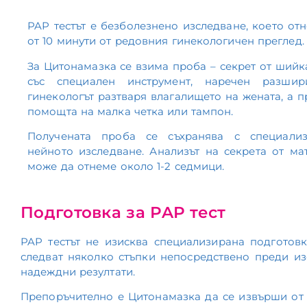
PAP тестът е безболезнено изследване, което от
от 10 минути от редовния гинекологичен преглед.
За Цитонамазка се взима проба – секрет от шийка
със специален инструмент, наречен разшир
гинекологът разтваря влагалището на жената, а п
помощта на малка четка или тампон.
Получената проба се съхранява с специали
нейното изследване. Анализът на секрета от м
може да отнеме около 1-2 седмици.
Подготовка за PAP тест
PAP тестът не изисква специализирана подготовк
следват няколко стъпки непосредствено преди изс
надеждни резултати.
Препоръчително е Цитонамазка да се извърши от 1