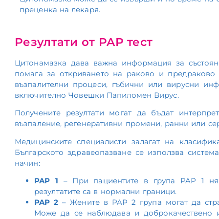
преценка на лекаря.
Резултати от PAP тест
Цитонамазка дава важна информация за състоян
помага за откриването на раково и предраково
възпалителни процеси, гъбични или вирусни инф
включително Човешки Папиломен Вирус.
Получените резултати могат да бъдат интерпре
възпаление, регенеративни промени, ранни или с
Медицинските специалисти залагат на класифик
Българското здравеопазване се използва систем
начин:
PAP
1
– При пациентите в група PAP 1 ням
резултатите са в нормални граници.
PAP
2
– Жените в PAP 2 група могат да стра
Може да се наблюдава и доброкачествено и