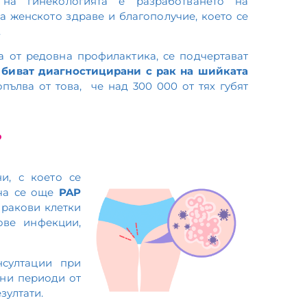
на гинекологията е разработването на
а женското здраве и благополучие, което се
.
а от редовна профилактика, се подчертават
 биват диагностицирани с рак на шийката
опълва от това, че над 300 000 от тях губят
?
и, с което се
ича се още
PAP
 ракови клетки
ове инфекции,
нсултации при
ени периоди от
зултати.