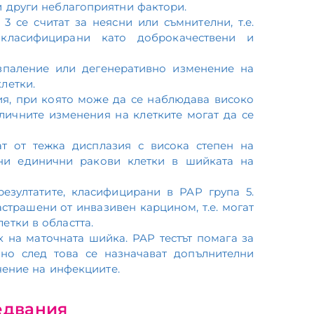
 и други неблагоприятни фактори.
3 се считат за неясни или съмнителни, т.е.
класифицирани като доброкачествени и
зпаление или дегенеративно изменение на
летки.
ия, при която може да се наблюдава високо
личните изменения на клетките могат да се
т от тежка дисплазия с висока степен на
ни единични ракови клетки в шийката на
езултатите, класифицирани в PAP група 5.
астрашени от инвазивен карцином, т.е. могат
етки в областта.
к на маточната шийка. PAP тестът помага за
 но след това се назначават допълнителни
чение на инфекциите.
едвания