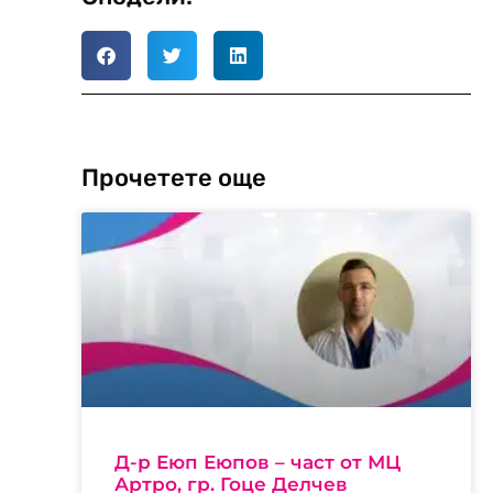
Прочетете още
Д-р Еюп Еюпов – част от МЦ
Артро, гр. Гоце Делчев