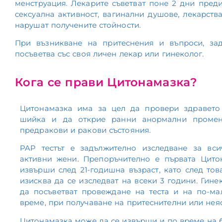
менструация. Лекарите съветват поне 2 дни преди
сексуална активност, вагинални душове, лекарств
нарушат получените стойности.
При възникване на притеснения и въпроси, за
посъветва със своя личен лекар или гинеколог.
Кога се прави Цитонамазка?
Цитонамазка има за цел да провери здравето
шийка и да открие ранни анормални промени
предракови и ракови състояния.
PAP тестът е задължително изследване за вси
активни жени. Препоръчително е първата Цито
извърши след 21-годишна възраст, като след тов
изисква да се изследват на всеки 3 години. Гине
да посъветват провеждане на теста и на по-ма
време, при получаване на притеснителни или неяс
Цитонамазка може да се извърши и по време на 