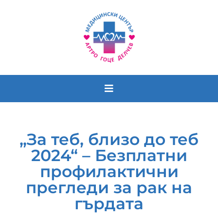
Лекари
„За теб, близо до теб
График
2024“ – Безплатни
Кабинети
профилактични
прегледи за рак на
Екип
гърдата
Новини