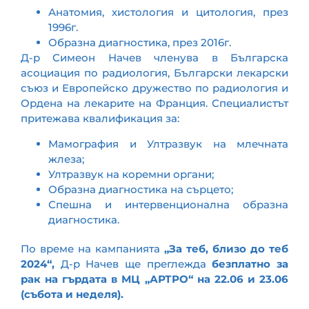
Анатомия, хистология и цитология, през
1996г.
Образна диагностика, през 2016г.
Д-р Симеон Начев членува в Българска
асоциация по радиология, Български лекарски
съюз и Европейско дружество по радиология и
Ордена на лекарите на Франция. Специалистът
притежава квалификация за:
Мамография и Ултразвук на млечната
жлеза;
Ултразвук на коремни органи;
Образна диагностика на сърцето;
Спешна и интервенционална образна
диагностика.
По време на кампанията
„За теб, близо до теб
2024“,
Д-р Начев ще преглежда
безплатно за
рак на гърдата в МЦ „АРТРО“ на 22.06 и 23.06
(събота и неделя).