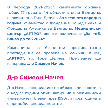
В периода 2021-2023г. кампанията обхвана
общо 17 града от 14 области в цяла България,
включително Гоце Делчев.
За четвърта поредна
година,
съвместно с Фондация Победи Рака и
Фондация Америка за България,
Медицински
център „АРТРО“ ще се включва в „За теб,
близо до теб 2024“.
Кампанията за безплатни профилактични
прегледи ще се проведе на
22-23.06. в МЦ
„АРТРО“,
гр. Гоце Делчев. Прегледите ще
извършва
д-р Симеон Начев
.
Д-р Симеон Начев
Д-р Начев е специалист по образна диагностика
с над 33 години опит. Завършил е Медицински
университет Плевен през 1990г., а през годината
е придобил специалностите: