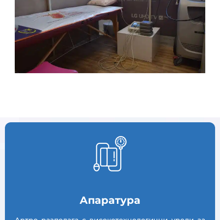
Апаратура
Артро разполага с високотехнологични уреди за