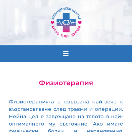
Лекари
Физиотерапия
График
Кабинети
Физиотерапията е свързана най-вече с
възстановяване след травми и операции.
Екип
Нейна цел е завръщане на тялото в най-
оптималното му състояние. Ако имате
Новини
физически болки и наранявания,