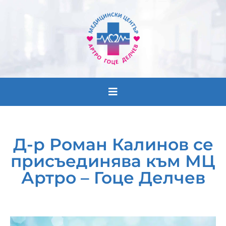
Лекари
Д-р Роман Калинов се
График
присъединява към МЦ
Кабинети
Артро – Гоце Делчев
Екип
Новини