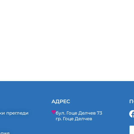
АДРЕС
П
ки прегледи
бул. Гоце Делчев 73
гр. Гоце Делчев
апия