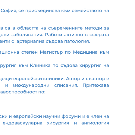
 София, се присъединява към семейството на
 са в областта на съвременните методи за
ови заболявания. Работи активно в сферата
енти с артериална съдова патология.
кационна степен Магистър по Медицина към
хирургия към Клиника по съдова хирургия на
дещи европейски клиники. Автор и съавтор е
и и международни списания. Притежава
авоспособност по:
ски и европейски научни форуми и е член на
 ендоваскуларна хирургия и ангиология