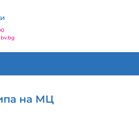
ти
00
bv.bg
ипа на МЦ