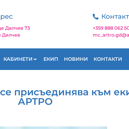
рес
Контак
це Делчев 73
+359 888 062 5
е Делчев
mc_artro.gd@a
КАБИНЕТИ
ЕКИП
НОВИНИ
КОНТАКТИ
 се присъединява към ек
АРТРО