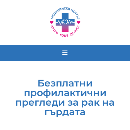
Лекари
Безплатни
График
профилактични
Кабинети
прегледи за рак на
гърдата
Екип
Новини