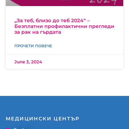
„За теб, близо до теб 2024“ –
Безплатни профилактични прегледи
за рак на гърдата
ПРОЧЕТИ ПОВЕЧЕ
June 3, 2024
МЕДИЦИНСКИ ЦЕНТЪР