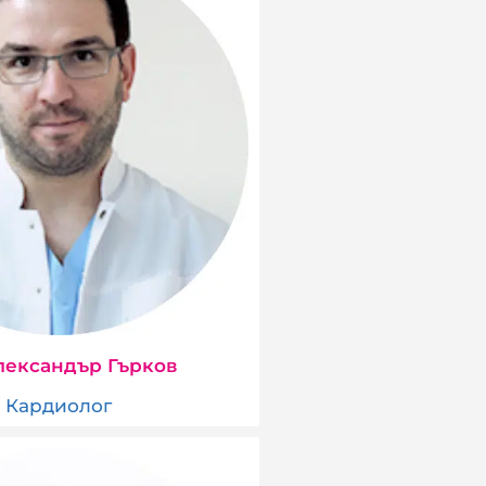
лександър Гърков
Кардиолог