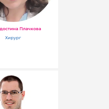
адостина Плачкова
Хирург