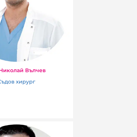
 Николай Вълчев
Съдов хирург