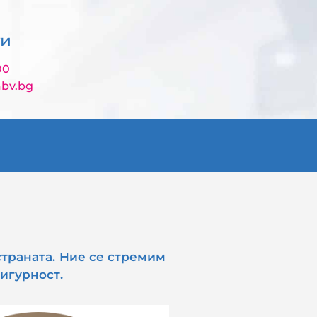
ти
00
bv.bg
траната. Ние се стремим
игурност.