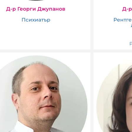
Д-р Георги Джупанов
Д-р
Психиатър
Рентге