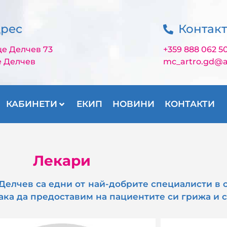
рес
Контак
це Делчев 73
+359 888 062 5
е Делчев
mc_artro.gd@a
КАБИНЕТИ
ЕКИП
НОВИНИ
КОНТАКТИ
Лекари
елчев са едни от най-добрите специалисти в с
ка да предоставим на пациентите си грижа и с