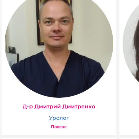
Д-р Дмитрий Дмитренко
Уролог
Повече