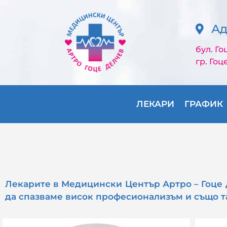
Ад
бул. Го
гр. Гоц
ЛЕКАРИ
ГРАФИК
Лекарите в Медицински Център Артро – Гоце Д
да спазваме висок професионализъм и също та