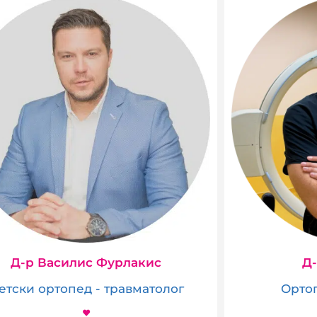
Д-р Василис Фурлакис
Д
етски ортопед - травматолог
Ортоп