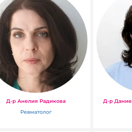
Д-р Анелия Радикова
Д-р Дание
Ревматолог