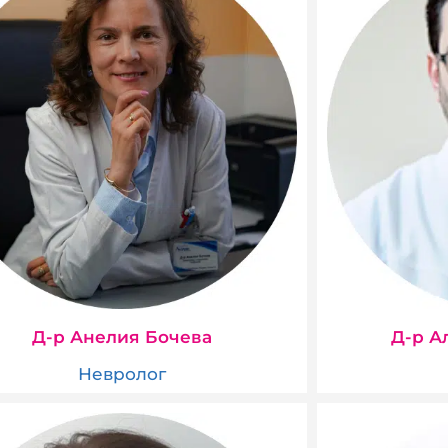
Д-р Анелия Бочева
Д-р А
Невролог