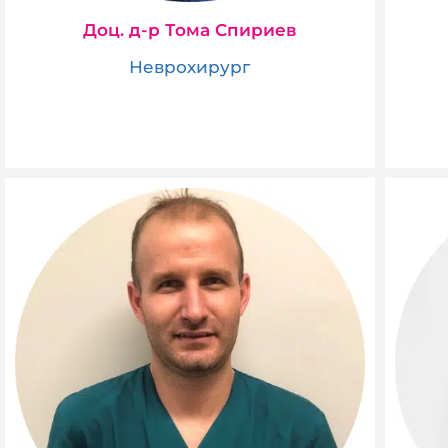
Доц. д-р Тома Спириев
Неврохирург