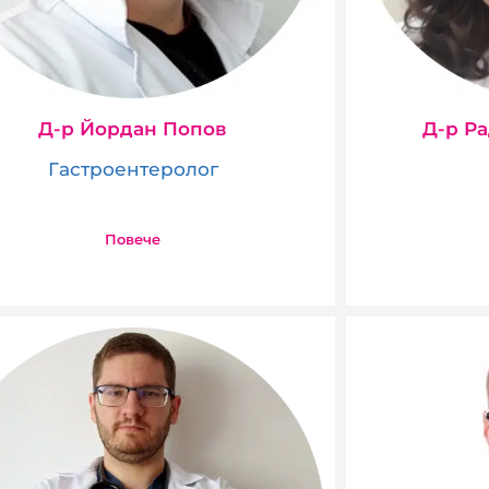
Д-р Йордан Попов
Д-р Р
Гастроентеролог
Повече