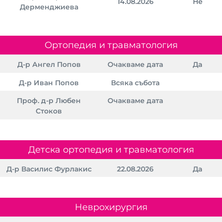
14.08.2026
Не
Дерменджиева
Контакти
Ортопедия и травматология
Д-р Ангел Попов
Очакваме дата
Да
Д-р Иван Попов
Всяка събота
Проф. д-р Любен
Очакваме дата
Стоков
Детска ортопедия и травматология
Д-р Василис Фурлакис
22.08.2026
Да
Неврохирургия