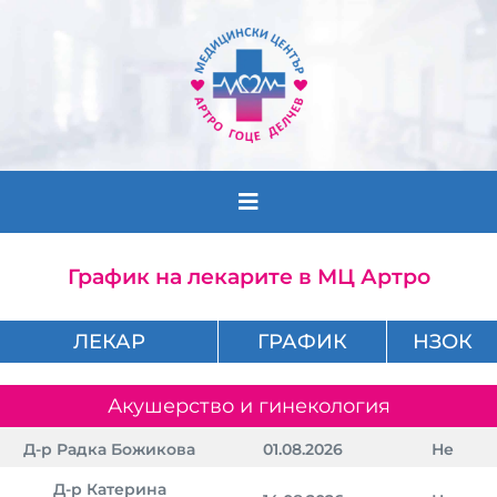
Лекари
График на лекарите в МЦ Артро
График
ЛЕКАР
ГРАФИК
НЗОК
Кабинети
Акушерство и гинекология
Екип
Д-р Радка Божикова
01.08.2026
Не
Д-р Катерина
Новини