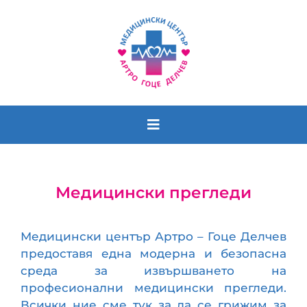
Лекари
Медицински прегледи
График
Кабинети
Медицински център Артро – Гоце Делчев
предоставя една модерна и безопасна
Екип
среда за извършването на
професионални медицински прегледи.
Новини
Всички ние сме тук за да се грижим за